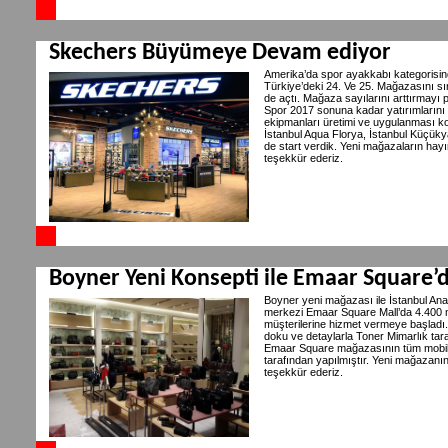
Skechers Büyümeye Devam ediyor
Amerika’da spor ayakkabı kategorisin
Türkiye’deki 24. Ve 25. Mağazasını s
de açtı. Mağaza sayılarını arttırmayı
Spor 2017 sonuna kadar yatırımlarını
ekipmanları üretimi ve uygulanması k
İstanbul Aqua Florya, İstanbul Küçükya
de start verdik. Yeni mağazaların hayı
teşekkür ederiz.
Boyner Yeni Konsepti ile Emaar Square’
Boyner yeni mağazası ile İstanbul Ana
merkezi Emaar Square Mall’da 4.400 met
müşterilerine hizmet vermeye başladı.
doku ve detaylarla Toner Mimarlık tar
Emaar Square mağazasının tüm mobilya
tarafından yapılmıştır. Yeni mağazanın
teşekkür ederiz.