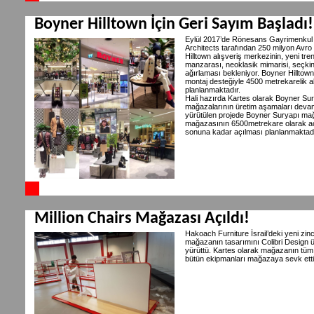
Boyner Hilltown İçin Geri Sayım Başladı!
Eylül 2017’de Rönesans Gayrimenkul v
Architects tarafından 250 milyon Avro
Hilltown alışveriş merkezinin, yeni tr
manzarası, neoklasik mimarisi, seçkin m
ağırlaması bekleniyor. Boyner Hillto
montaj desteğiyle 4500 metrekarelik 
planlanmaktadır.
Hali hazırda Kartes olarak Boyner Su
mağazalarının üretim aşamaları devam
yürütülen projede Boyner Suryapı ma
mağazasının 6500metrekare olarak aç
sonuna kadar açılması planlanmaktadı
Million Chairs Mağazası Açıldı!
Hakoach Furniture İsrail’deki yeni zin
mağazanın tasarımını Colibri Design ü
yürüttü. Kartes olarak mağazanın tüm 
bütün ekipmanları mağazaya sevk ett