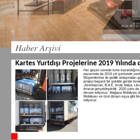
Haber Arşivi
Kartes Yurtdışı Projelerine 2019 Yılında
Her geçen senede ivme kazandığımız
pazarında da 2019 yılı içerisinde yeni
Müşterilerimiz ile gizlilik anlaşmalar
projeyi başarılı bir şekilde geride bı
,Azerbaycan, B.A.E, İsrail, İtalya, L
ihracat gerçekleştirdik. 2020 yılını da
devam ediyoruz. Mağaza Mobilyası dış
Mobilyası ve özel dizayn eşya gibi b
ediyoruz.