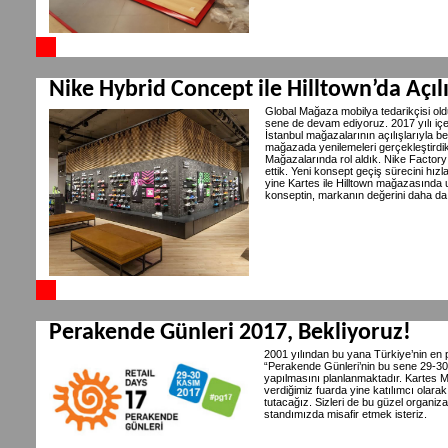
Nike Hybrid Concept ile Hilltown’da Açı
Global Mağaza mobilya tedarikçisi old
sene de devam ediyoruz. 2017 yılı iç
İstanbul mağazalarının açılışlarıyla 
mağazada yenilemeleri gerçekleştirdik.
Mağazalarında rol aldık. Nike Factor
ettik. Yeni konsept geçiş sürecini hız
yine Kartes ile Hilltown mağazasında 
konseptin, markanın değerini daha da
Perakende Günleri 2017, Bekliyoruz!
2001 yılından bu yana Türkiye’nin en p
“Perakende Günleri’nin bu sene 29-30
yapılmasını planlanmaktadır. Kartes 
verdiğimiz fuarda yine katılımcı olara
tutacağız. Sizleri de bu güzel organi
standımızda misafir etmek isteriz.