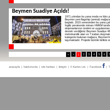
Beymen Suadiye Açıldı!
1971 yılından bu yana moda ve lüks p
Beymen yeni flagship (amiral) mağaza
başlattı. 2015 senesinden bu yana ç
İngiliz perakende mimarı HMKM tarafın
ekipmanlarının üretimi ve uygulanmas
destek verdiğimiz Beymen Suadiye 481 
metrekarelik alan ve 7 kattan oluşmakt
kategorisi bulunan mağaza, Beymen’in
taşımaktadır. Projede bizimle birlikte
>
2
3
4
5
6
<
1
anasayfa
|
hakkımızda
|
site haritası
|
iletişim
| © Kartes Ltd. |
Facebook
|
T