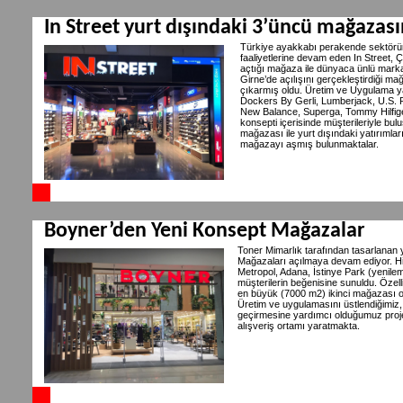
In Street yurt dışındaki 3’üncü mağazası
Türkiye ayakkabı perakende sektörü
faaliyetlerine devam eden In Street, 
açtığı mağaza ile dünyaca ünlü markalar
Girne’de açılışını gerçekleştirdiği ma
çıkarmış oldu. Üretim ve Uygulama yap
Dockers By Gerli, Lumberjack, U.S. 
New Balance, Superga, Tommy Hilfige
konsepti içerisinde müşterileriyle bul
mağazası ile yurt dışındaki yatırımla
mağazayı aşmış bulunmaktalar.
Boyner’den Yeni Konsept Mağazalar
Toner Mimarlık tarafından tasarlanan
Mağazaları açılmaya devam ediyor. Hil
Metropol, Adana, İstinye Park (yenil
müşterilerin beğenisine sunuldu. Özel
en büyük (7000 m2) ikinci mağazası ol
Üretim ve uygulamasını üstlendiğimiz,
geçirmesine yardımcı olduğumuz projel
alışveriş ortamı yaratmakta.