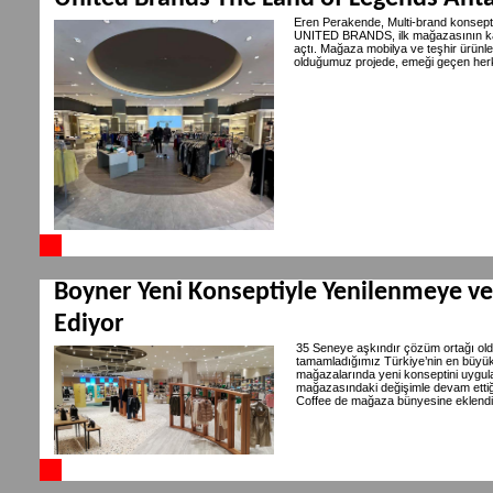
Eren Perakende, Multi-brand konsepti
UNITED BRANDS, ilk mağazasının kap
açtı. Mağaza mobilya ve teşhir ürünle
olduğumuz projede, emeği geçen her
Boyner Yeni Konseptiyle Yenilenmeye 
Ediyor
35 Seneye aşkındır çözüm ortağı ol
tamamladığımız Türkiye’nin en büyük
mağazalarında yeni konseptini uygul
mağazasındaki değişimle devam ettiğ
Coffee de mağaza bünyesine eklendi