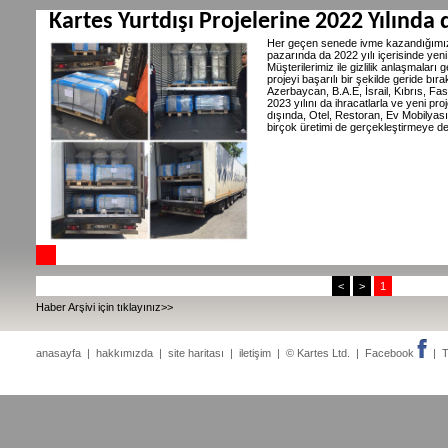
Kartes Yurtdışı Projelerine 2022 Yılında
Her geçen senede ivme kazandığımız
pazarında da 2022 yılı içerisinde yeni
Müşterilerimiz ile gizlilik anlaşmalar
projeyi başarılı bir şekilde geride bı
Azerbaycan, B.A.E, İsrail, Kıbrıs, Fas,
2023 yılını da ihracatlarla ve yeni p
dışında, Otel, Restoran, Ev Mobilyası
birçok üretimi de gerçekleştirmeye d
<
>
1
Haber Arşivi için tıklayınız>>
anasayfa
|
hakkımızda
|
site haritası
|
iletişim
| © Kartes Ltd. |
Facebook
|
T