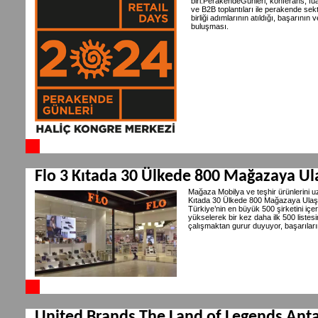
biri.PerakendeGünleri, konferans, fuar
ve B2B toplantıları ile perakende sektö
birliği adımlarının atıldığı, başarını
buluşması.
Flo 3 Kıtada 30 Ülkede 800 Mağazaya Ul
Mağaza Mobilya ve teşhir ürünlerini uz
Kıtada 30 Ülkede 800 Mağazaya Ulaştı. 
Türkiye’nin en büyük 500 şirketini iç
yükselerek bir kez daha ilk 500 listesi
çalışmaktan gurur duyuyor, başarıları
United Brands The Land of Legends Antal