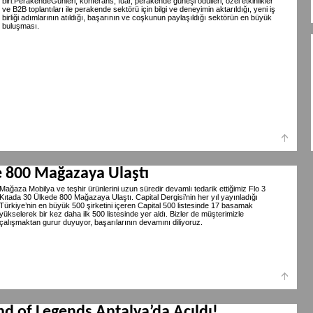
biri.PerakendeGünleri, konferans, fuar, perakende güneşi ödülleri, özel etkinlikler
ve B2B toplantıları ile perakende sektörü için bilgi ve deneyimin aktarıldığı, yeni iş
birliği adımlarının atıldığı, başarının ve coşkunun paylaşıldığı sektörün en büyük
buluşması.
e 800 Mağazaya Ulaştı
Mağaza Mobilya ve teşhir ürünlerini uzun süredir devamlı tedarik ettiğimiz Flo 3
Kıtada 30 Ülkede 800 Mağazaya Ulaştı. Capital Dergisi’nin her yıl yayınladığı
Türkiye’nin en büyük 500 şirketini içeren Capital 500 listesinde 17 basamak
yükselerek bir kez daha ilk 500 listesinde yer aldı. Bizler de müşterimizle
çalışmaktan gurur duyuyor, başarılarının devamını diliyoruz.
d of Legends Antalya’da Açıldı!