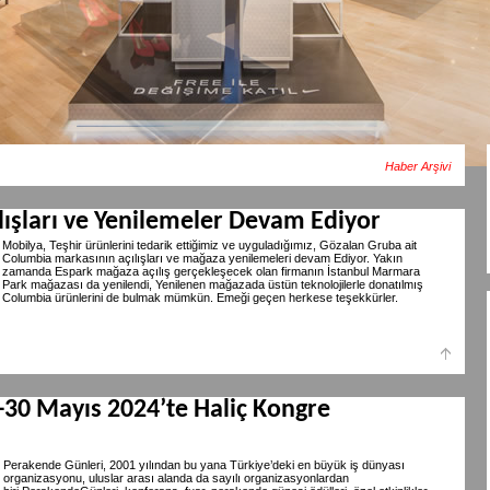
Haber Arşivi
ışları ve Yenilemeler Devam Ediyor
Mobilya, Teşhir ürünlerini tedarik ettiğimiz ve uyguladığımız, Gözalan Gruba ait
Columbia markasının açılışları ve mağaza yenilemeleri devam Ediyor. Yakın
zamanda Espark mağaza açılış gerçekleşecek olan firmanın İstanbul Marmara
Park mağazası da yenilendi, Yenilenen mağazada üstün teknolojilerle donatılmış
Columbia ürünlerini de bulmak mümkün. Emeği geçen herkese teşekkürler.
-30 Mayıs 2024’te Haliç Kongre
Perakende Günleri, 2001 yılından bu yana Türkiye’deki en büyük iş dünyası
organizasyonu, uluslar arası alanda da sayılı organizasyonlardan