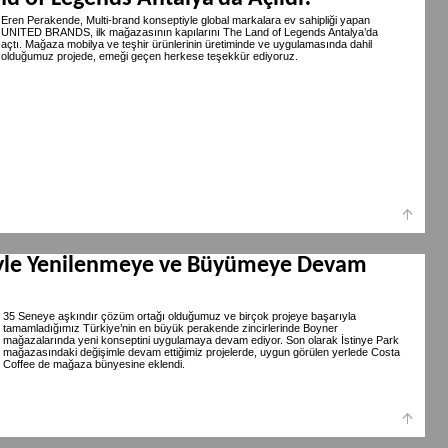
Eren Perakende, Multi-brand konseptiyle global markalara ev sahipliği yapan
UNITED BRANDS, ilk mağazasının kapılarını The Land of Legends Antalya’da
açtı. Mağaza mobilya ve teşhir ürünlerinin üretiminde ve uygulamasında dahil
olduğumuz projede, emeği geçen herkese teşekkür ediyoruz.
iyle Yenilenmeye ve Büyümeye Devam
35 Seneye aşkındır çözüm ortağı olduğumuz ve birçok projeye başarıyla
tamamladığımız Türkiye’nin en büyük perakende zincirlerinde Boyner
mağazalarında yeni konseptini uygulamaya devam ediyor. Son olarak İstinye Park
mağazasındaki değişimle devam ettiğimiz projelerde, uygun görülen yerlede Costa
Coffee de mağaza bünyesine eklendi.