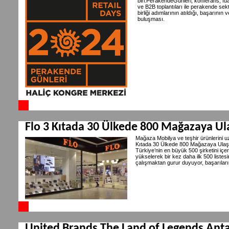
biri.PerakendeGünleri, konferans, fuar
ve B2B toplantıları ile perakende sektö
birliği adımlarının atıldığı, başarını
buluşması.
Flo 3 Kıtada 30 Ülkede 800 Mağazaya Ul
Mağaza Mobilya ve teşhir ürünlerini uz
Kıtada 30 Ülkede 800 Mağazaya Ulaştı. 
Türkiye’nin en büyük 500 şirketini iç
yükselerek bir kez daha ilk 500 listesi
çalışmaktan gurur duyuyor, başarıları
United Brands The Land of Legends Antal