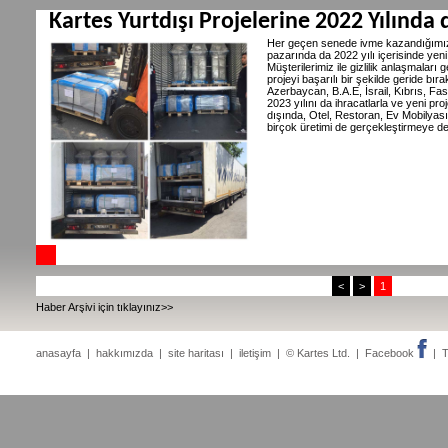
Kartes Yurtdışı Projelerine 2022 Yılında
Her geçen senede ivme kazandığımız
pazarında da 2022 yılı içerisinde yeni
Müşterilerimiz ile gizlilik anlaşmalar
projeyi başarılı bir şekilde geride bı
Azerbaycan, B.A.E, İsrail, Kıbrıs, Fas,
2023 yılını da ihracatlarla ve yeni p
dışında, Otel, Restoran, Ev Mobilyası
birçok üretimi de gerçekleştirmeye d
<
>
1
Haber Arşivi için tıklayınız>>
anasayfa
|
hakkımızda
|
site haritası
|
iletişim
| © Kartes Ltd. |
Facebook
|
T