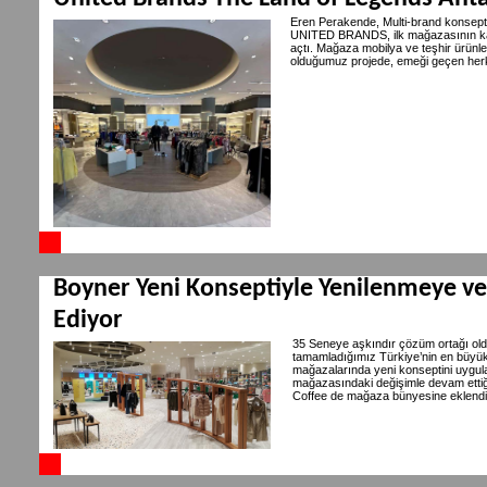
Eren Perakende, Multi-brand konsepti
UNITED BRANDS, ilk mağazasının kap
açtı. Mağaza mobilya ve teşhir ürünle
olduğumuz projede, emeği geçen her
Boyner Yeni Konseptiyle Yenilenmeye 
Ediyor
35 Seneye aşkındır çözüm ortağı ol
tamamladığımız Türkiye’nin en büyük
mağazalarında yeni konseptini uygul
mağazasındaki değişimle devam ettiğ
Coffee de mağaza bünyesine eklendi