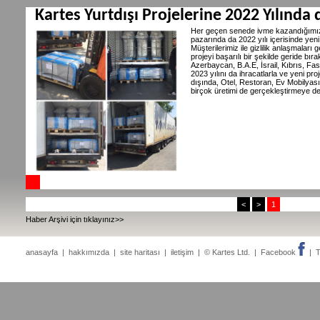
Kartes Yurtdışı Projelerine 2022 Yılında
Her geçen senede ivme kazandığımız
pazarında da 2022 yılı içerisinde yeni
Müşterilerimiz ile gizlilik anlaşmalar
projeyi başarılı bir şekilde geride bı
Azerbaycan, B.A.E, İsrail, Kıbrıs, Fas,
2023 yılını da ihracatlarla ve yeni p
dışında, Otel, Restoran, Ev Mobilyası
birçok üretimi de gerçekleştirmeye d
<
>
1
Haber Arşivi için tıklayınız>>
anasayfa
|
hakkımızda
|
site haritası
|
iletişim
| © Kartes Ltd. |
Facebook
|
T