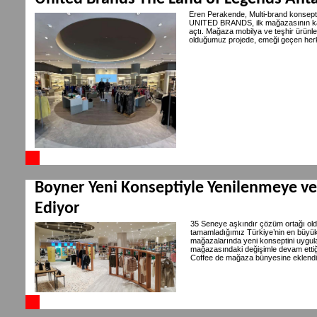
Eren Perakende, Multi-brand konsepti
UNITED BRANDS, ilk mağazasının kap
açtı. Mağaza mobilya ve teşhir ürünle
olduğumuz projede, emeği geçen her
Boyner Yeni Konseptiyle Yenilenmeye 
Ediyor
35 Seneye aşkındır çözüm ortağı ol
tamamladığımız Türkiye’nin en büyük
mağazalarında yeni konseptini uygul
mağazasındaki değişimle devam ettiğ
Coffee de mağaza bünyesine eklendi