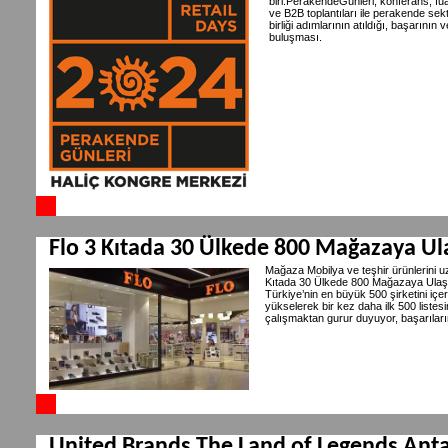
biri.PerakendeGünleri, konferans, fuar
ve B2B toplantıları ile perakende sektö
birliği adımlarının atıldığı, başarını
buluşması.
Flo 3 Kıtada 30 Ülkede 800 Mağazaya Ul
Mağaza Mobilya ve teşhir ürünlerini uz
Kıtada 30 Ülkede 800 Mağazaya Ulaştı. 
Türkiye’nin en büyük 500 şirketini iç
yükselerek bir kez daha ilk 500 listesi
çalışmaktan gurur duyuyor, başarıları
United Brands The Land of Legends Antal