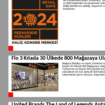
biri.PerakendeGünleri, konferans, fuar
ve B2B toplantıları ile perakende sektö
birliği adımlarının atıldığı, başarını
buluşması.
Flo 3 Kıtada 30 Ülkede 800 Mağazaya Ul
Mağaza Mobilya ve teşhir ürünlerini uz
Kıtada 30 Ülkede 800 Mağazaya Ulaştı. 
Türkiye’nin en büyük 500 şirketini iç
yükselerek bir kez daha ilk 500 listesi
çalışmaktan gurur duyuyor, başarıları
United Brands The Land of Legends Antal