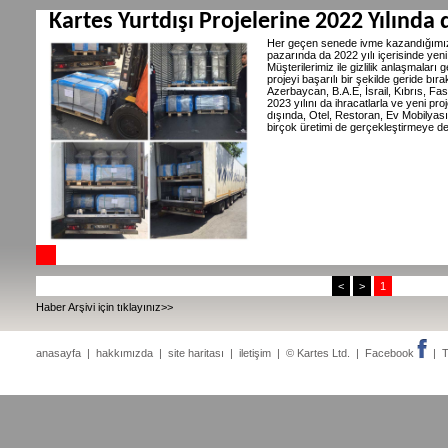
Kartes Yurtdışı Projelerine 2022 Yılında
Her geçen senede ivme kazandığımız
pazarında da 2022 yılı içerisinde yeni
Müşterilerimiz ile gizlilik anlaşmalar
projeyi başarılı bir şekilde geride bı
Azerbaycan, B.A.E, İsrail, Kıbrıs, Fas,
2023 yılını da ihracatlarla ve yeni p
dışında, Otel, Restoran, Ev Mobilyası
birçok üretimi de gerçekleştirmeye d
<
>
1
Haber Arşivi için tıklayınız>>
anasayfa
|
hakkımızda
|
site haritası
|
iletişim
| © Kartes Ltd. |
Facebook
|
T