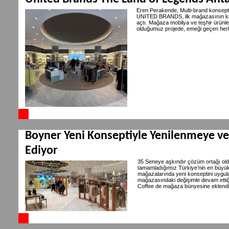
Eren Perakende, Multi-brand konsepti
UNITED BRANDS, ilk mağazasının kap
açtı. Mağaza mobilya ve teşhir ürünle
olduğumuz projede, emeği geçen her
Boyner Yeni Konseptiyle Yenilenmeye 
Ediyor
35 Seneye aşkındır çözüm ortağı ol
tamamladığımız Türkiye’nin en büyük
mağazalarında yeni konseptini uygul
mağazasındaki değişimle devam ettiğ
Coffee de mağaza bünyesine eklendi