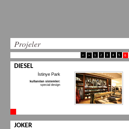
Projeler
<
1
2
3
4
5
>
6
DIESEL
İstinye Park
kullanılan sistemler:
special design
JOKER