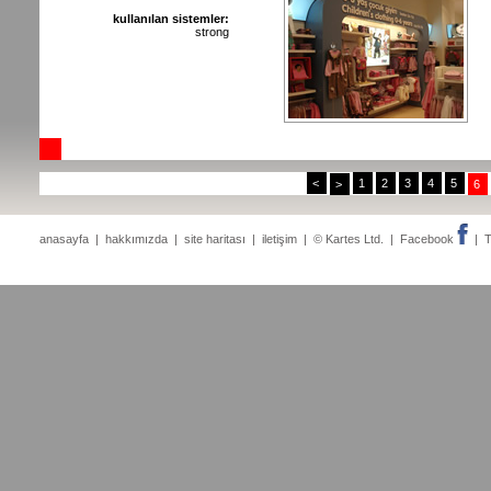
kullanılan sistemler:
strong
<
1
2
3
4
5
>
6
anasayfa
|
hakkımızda
|
site haritası
|
iletişim
| © Kartes Ltd. |
Facebook
|
T